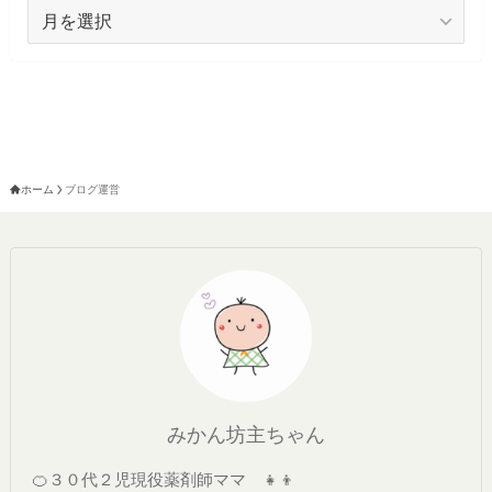
ア
ー
カ
イ
ブ
ホーム
ブログ運営
みかん坊主ちゃん
🍊３０代２児現役薬剤師ママ 👧👦