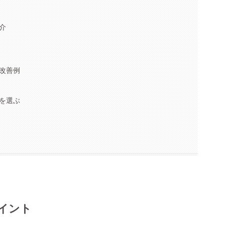
介
改善例
を選ぶ
イント